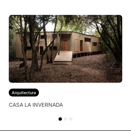
Arquitectura
CASA NALA
1
2
3