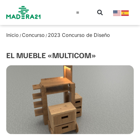
Información técnica
Educación en madera
Guía de la Madera
Inicio
Concurso
2023 Concurso de Diseño
/
/
EL MUEBLE «MULTICOM»