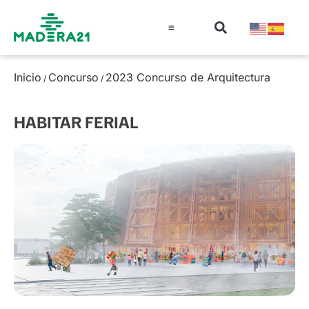
Información técnica
Educación en madera
Guía de la Madera
Inicio
Concurso
2023 Concurso de Arquitectura
/
/
HABITAR FERIAL