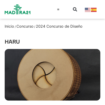
Información técnica
Educación en madera
Guía de la Madera
Inicio
Concurso
2024 Concurso de Diseño
/
/
HARU