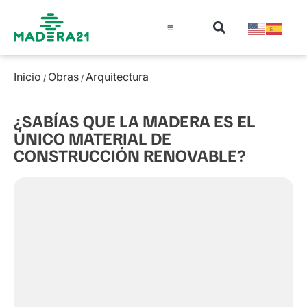
Información técnica
Educación en madera
Guía de la Madera
Inicio
Obras
Arquitectura
/
/
¿SABÍAS QUE LA MADERA ES EL
ÚNICO MATERIAL DE
CONSTRUCCIÓN RENOVABLE?