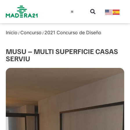
Información técnica
Educación en madera
Guía de la Madera
Inicio
Concurso
2021 Concurso de Diseño
/
/
MUSU – MULTI SUPERFICIE CASAS
SERVIU