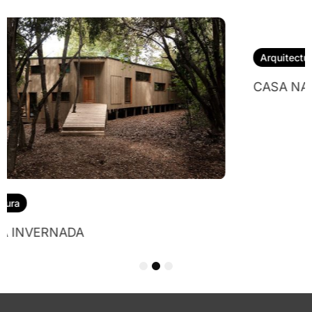
Arquitectura
CASA NALA
1
2
3