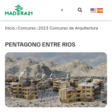
Información técnica
Educación en madera
Guía de la Madera
Inicio
Concurso
2023 Concurso de Arquitectura
/
/
PENTAGONO ENTRE RIOS