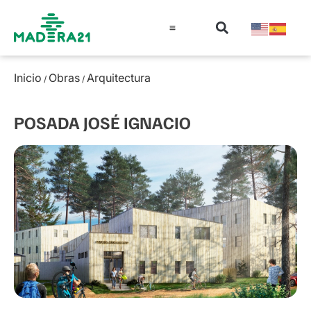
Información técnica
Educación en madera
Guía de la Madera
Inicio
Obras
Arquitectura
/
/
POSADA JOSÉ IGNACIO