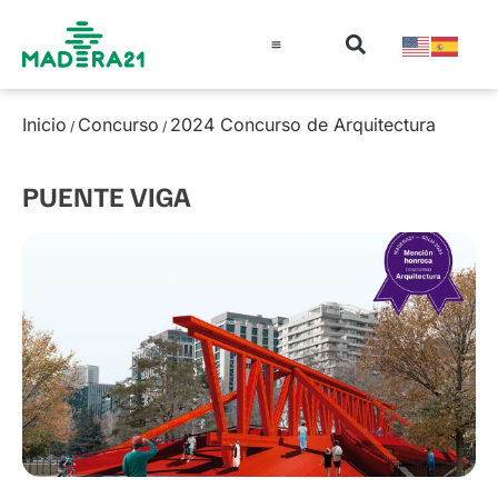
Información técnica
Educación en madera
Guía de la Madera
Inicio
Concurso
2024 Concurso de Arquitectura
/
/
PUENTE VIGA