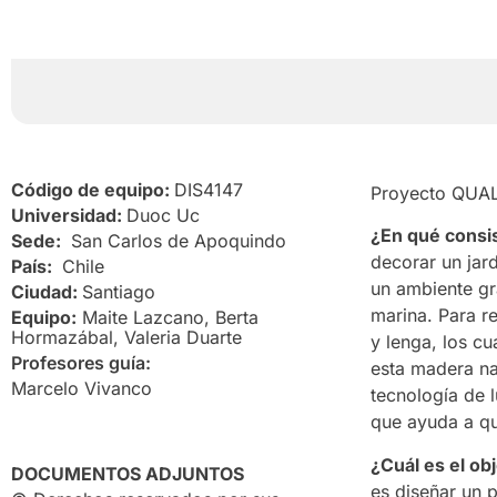
Código de equipo:
DIS4147
Proyecto QUA
Universidad:
Duoc Uc
¿En qué consi
Sede:
San Carlos de Apoquindo
decorar un jar
País:
Chile
un ambiente gr
Ciudad:
Santiago
marina. Para re
Equipo:
Maite Lazcano, Berta
Hormazábal, Valeria Duarte
y lenga, los c
Profesores guía:
esta madera na
Marcelo Vivanco
tecnología de 
que ayuda a qu
¿Cuál es el ob
DOCUMENTOS ADJUNTOS
es diseñar un 