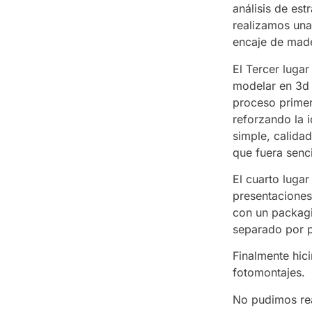
análisis de es
realizamos una
encaje de mad
El Tercer lugar
modelar en 3d 
proceso primer
reforzando la 
simple, calida
que fuera senci
El cuarto luga
presentaciones
con un packagi
separado por pa
Finalmente hic
fotomontajes.
No pudimos real