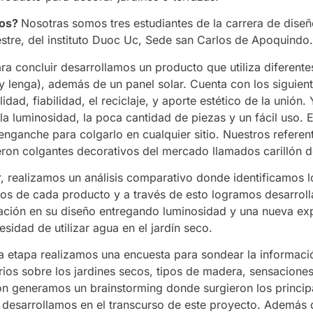
mos?
Nosotras somos tres estudiantes de la carrera de diseño
stre, del instituto Duoc Uc, Sede san Carlos de Apoquindo.
ra concluir desarrollamos un producto que utiliza diferente
y lenga), además de un panel solar. Cuenta con los siguient
idad, fiabilidad, el reciclaje, y aporte estético de la unión
 la luminosidad, la poca cantidad de piezas y un fácil uso. 
nganche para colgarlo en cualquier sitio. Nuestros referen
ueron colgantes decorativos del mercado llamados carillón d
r, realizamos un análisis comparativo donde identificamos 
tos de cada producto y a través de esto logramos desarroll
ación en su diseño entregando luminosidad y una nueva exp
esidad de utilizar agua en el jardín seco.
 etapa realizamos una encuesta para sondear la informaci
rios sobre los jardines secos, tipos de madera, sensacione
ón generamos un brainstorming donde surgieron los princip
desarrollamos en el transcurso de este proyecto. Además 