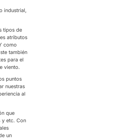
 industrial,
s tipos de
es atributos
. Y como
Este también
tes para el
e viento.
los puntos
ar nuestras
eriencia al
ón que
s y etc. Con
ales
de un