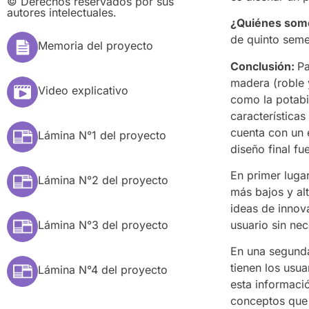
© Derechos reservados por sus
autores intelectuales.
¿Quiénes so
de quinto seme
Memoria del proyecto
Conclusión:
Pa
madera (roble 
Video explicativo
como la potabil
características
cuenta con un e
Lámina N°1 del proyecto
diseño final f
En primer luga
Lámina N°2 del proyecto
más bajos y al
ideas de innov
usuario sin nec
Lámina N°3 del proyecto
En una segunda
tienen los usua
Lámina N°4 del proyecto
esta informaci
conceptos que 