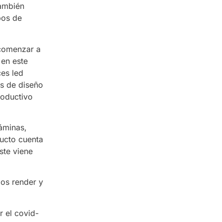
También
pos de
 comenzar a
 en este
es led
os de diseño
roductivo
áminas,
ucto cuenta
ste viene
os render y
r el covid-