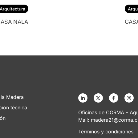
Arquitectura
Arqu
ASA NALA
CAS
 la Madera
ción técnica
Oficinas de CORMA – Agus
ión
Mail:
madera21@corma.c
Términos y condiciones