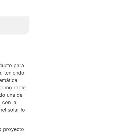
oducto para
r, teniendo
temática
 como roble
ndo una de
 con la
el solar lo
ro proyecto