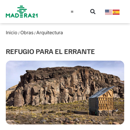
Información técnica
Educación en madera
Guía de la Madera
Inicio
Obras
Arquitectura
/
/
REFUGIO PARA EL ERRANTE