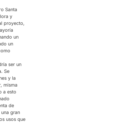
ro Santa
lora y
al proyecto,
ayoría
onando un
ndo un
 como
ría ser un
a. Se
nes y la
ar, misma
o a esto
nado
enta de
n una gran
sos usos que