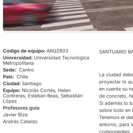
Código de equipo:
ARQ2803
SANTUARIO BA
Universidad:
Universidad Tecnológica
Metropolitana
Sede:
Centro
La ciudad debe 
País:
Chile
proyectar lo q
Ciudad:
Santiago
en cuenta su n
Equipo:
Nicolás Cortés, Helen
Contreras, Esteban Beas, Sebastián
de concreto, ho
López
Si además lo 
Profesores guía:
sobre todo en 
Javier Bize
Tenemos el deb
Andrés Cataldo
entorno, para 
componentes, 