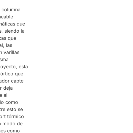
a columna
meable
máticas que
, siendo la
icas que
l, las
 varillas
isma
royecto, esta
órtico que
tador capte
r deja
e al
olo como
tre esto se
ort térmico
n a modo de
ones como