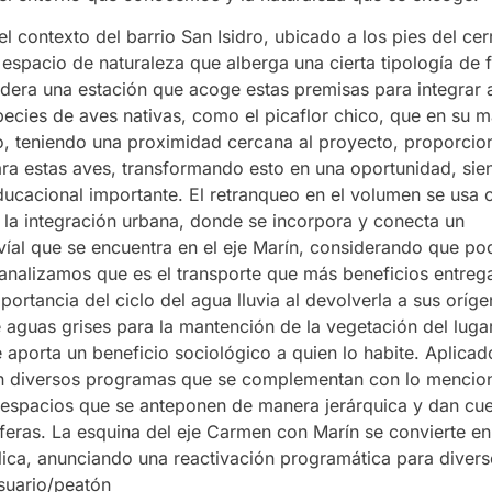
 contexto del barrio San Isidro, ubicado a los pies del cer
espacio de naturaleza que alberga una cierta tipología de f
idera una estación que acoge estas premisas para integrar 
ecies de aves nativas, como el picaflor chico, que en su m
ro, teniendo una proximidad cercana al proyecto, proporci
para estas aves, transformando esto en una oportunidad, sie
cacional importante. El retranqueo en el volumen se usa
a la integración urbana, donde se incorpora y conecta un
víal que se encuentra en el eje Marín, considerando que pod
i analizamos que es el transporte que más beneficios entreg
portancia del ciclo del agua lluvia al devolverla a sus oríge
e aguas grises para la mantención de la vegetación del lug
 aporta un beneficio sociológico a quien lo habite. Aplicad
en diversos programas que se complementan con lo mencio
 espacios que se anteponen de manera jerárquica y dan cu
sferas. La esquina del eje Carmen con Marín se convierte e
ica, anunciando una reactivación programática para diver
suario/peatón