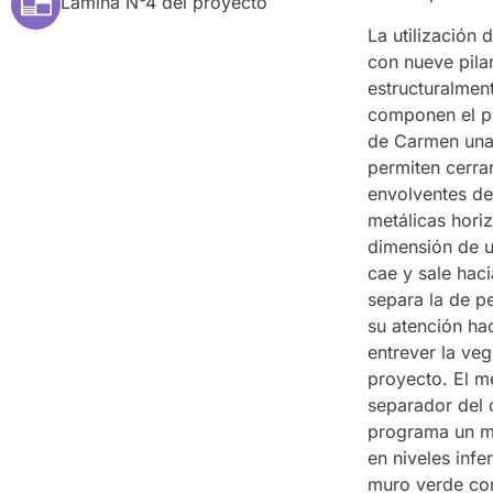
Lámina N°4 del proyecto
La utilización
con nueve pila
estructuralmen
componen el pro
de Carmen una 
permiten cerrar
envolventes de
metálicas horiz
dimensión de u
cae y sale hac
separa la de p
su atención hac
entrever la veg
proyecto. El m
separador del 
programa un mu
en niveles infe
muro verde con