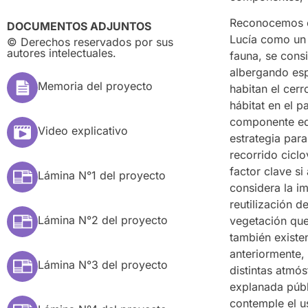
Reconocemos el
DOCUMENTOS ADJUNTOS
Lucía como un 
© Derechos reservados por sus
autores intelectuales.
fauna, se cons
albergando esp
Memoria del proyecto
habitan el cer
hábitat en el 
componente edu
Video explicativo
estrategia par
recorrido ciclo
factor clave s
Lámina N°1 del proyecto
considera la im
reutilización d
Lámina N°2 del proyecto
vegetación que
también exist
anteriormente,
Lámina N°3 del proyecto
distintas atmó
explanada públ
contemple el u