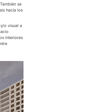
. También se
is hacia los
y/o visual a
pacio
s interiores
ntre