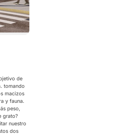
bjetivo de
za. tomando
os macizos
ra y fauna.
ás peso,
e grato?
tar nuestro
stos dos