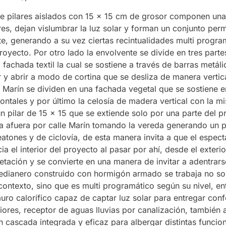
 de pilares aislados con 15 x 15 cm de grosor componen un
res, dejan vislumbrar la luz solar y forman un conjunto per
te, generando a su vez ciertas recintualidades multi progra
yecto. Por otro lado la envolvente se divide en tres partes
fachada textil la cual se sostiene a través de barras metál
 y abrir a modo de cortina que se desliza de manera vertica
 Marín se dividen en una fachada vegetal que se sostiene en
ontales y por último la celosía de madera vertical con la m
n pilar de 15 x 15 que se extiende solo por una parte del p
ia afuera por calle Marín tomando la vereda generando un p
eatones y de ciclovía, de esta manera invita a que el espec
ia el interior del proyecto al pasar por ahí, desde el exterio
etación y se convierte en una manera de invitar a adentrars
edianero construido con hormigón armado se trabaja no s
contexto, sino que es multi programático según su nivel, en
ro calorífico capaz de captar luz solar para entregar conf
riores, receptor de aguas lluvias por canalización, tambié
 cascada integrada y eficaz para albergar distintas funci