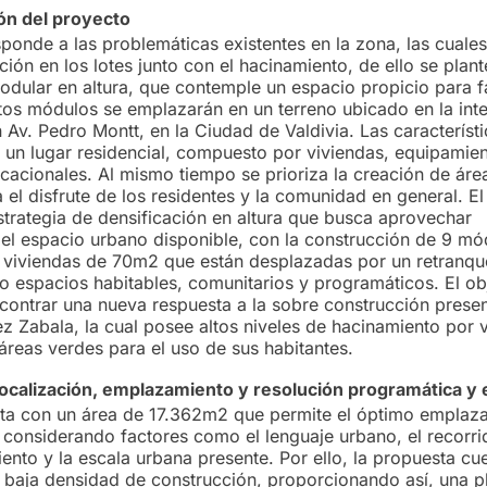
n del proyecto
ponde a las problemáticas existentes en la zona, las cuales
ión en los lotes junto con el hacinamiento, de ello se plan
odular en altura, que contemple un espacio propicio para f
stos módulos se emplazarán en un terreno ubicado en la int
 Av. Pedro Montt, en la Ciudad de Valdivia. Las característ
 un lugar residencial, compuesto por viviendas, equipamie
ucacionales. Al mismo tiempo se prioriza la creación de áre
 el disfrute de los residentes y la comunidad en general.
El
trategia de densificación en altura que busca aprovechar
 el espacio urbano disponible, con la construcción de 9 mó
 viviendas de 70m2 que están desplazadas por un retranqu
o espacios habitables, comunitarios y programáticos. El obj
contrar una nueva respuesta a la sobre construcción presen
z Zabala, la cual posee altos niveles de hacinamiento por 
áreas verdes para el uso de sus habitantes.
localización, emplazamiento y resolución programática y 
nta con un área de 17.362m2 que permite el óptimo emplaz
 considerando factores como el lenguaje urbano, el recorrid
iento y la escala urbana presente. Por ello, la propuesta cu
e baja densidad de construcción, proporcionando así, una pl