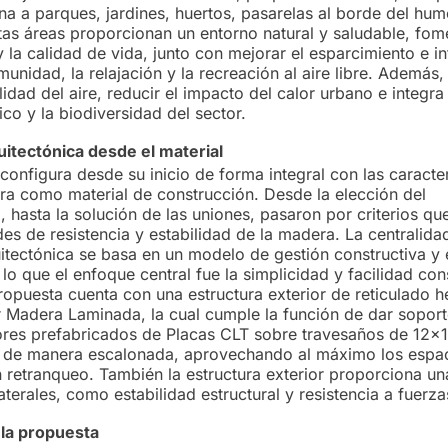
ina a parques, jardines, huertos, pasarelas al borde del hu
stas áreas proporcionan un entorno natural y saludable, fom
y la calidad de vida, junto con mejorar el esparcimiento e i
munidad, la relajación y la recreación al aire libre. Además
lidad del aire, reducir el impacto del calor urbano e integra
ico y la biodiversidad del sector.
itectónica desde el material
configura desde su inicio de forma integral con las caracte
ra como material de construcción. Desde la elección del
 hasta la solución de las uniones, pasaron por criterios q
es de resistencia y estabilidad de la madera. La centralida
itectónica se basa en un modelo de gestión constructiva y
 lo que el enfoque central fue la simplicidad y facilidad con
ropuesta cuenta con una estructura exterior de reticulado 
Madera Laminada, la cual cumple la función de dar soport
ores prefabricados de Placas CLT sobre travesaños de 12x
o de manera escalonada, aprovechando al máximo los espa
en retranqueo. También la estructura exterior proporciona u
laterales, como estabilidad estructural y resistencia a fuerza
 la propuesta