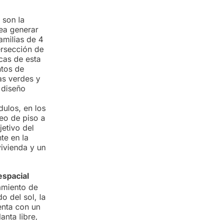
 son la
tea generar
amilias de 4
ersección de
icas de esta
ntos de
as verdes y
 diseño
dulos, en los
eo de piso a
etivo del
te en la
vivienda y un
espacial
amiento de
o del sol, la
enta con un
anta libre,