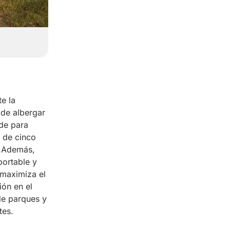
e la
 de albergar
rde para
 de cinco
. Además,
portable y
 maximiza el
ión en el
de parques y
tes.