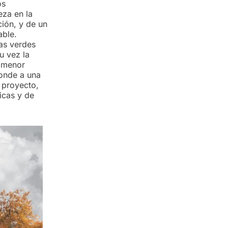
os
eza en la
ción, y de un
able.
as verdes
u vez la
n menor
ponde a una
l proyecto,
icas y de