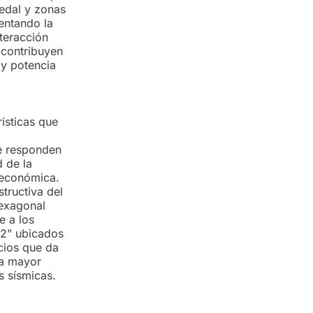
medal y zonas
entando la
nteracción
, contribuyen
 y potencia
rísticas que
ue responden
d de la
 económica.
structiva del
hexagonal
e a los
12” ubicados
cios que da
na mayor
s sísmicas.