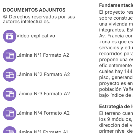
Fundamentació
DOCUMENTOS ADJUNTOS
El proyecto res
© Derechos reservados por sus
sobre construcc
autores intelectuales.
una vivienda m
integrantes. E
Video explicativo
Av. Francia con
zona es que es
servicios y ed
recorridos para
Lámina N°1 Formato A2
propone una es
eficientemente
cuales hay 144
Lámina N°2 Formato A2
piso, generand
proyecto es en
población Yañe
Lámina N°3 Formato A2
bajo índice de 
Estrategia de 
Lámina N°4 Formato A2
El terreno cue
los 9 módulos,
dirección del v
primer nivel d
Lámina N°1 Formato A1