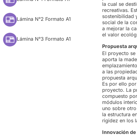
la cual se dest
recreativas. E
sostenibilidad 
Lámina N°2 Formato A1
social de la co
a mejorar la ca
el valor ecológ
Lámina N°3 Formato A1
Propuesta arqu
El proyecto se 
aporta la made
emplazamiento,
a las propiedad
propuesta arqu
Es por ello por
proyecto.
La p
compuesto por 
módulos interi
uno sobre otr
la estructura 
rigidez en los 
Innovación de