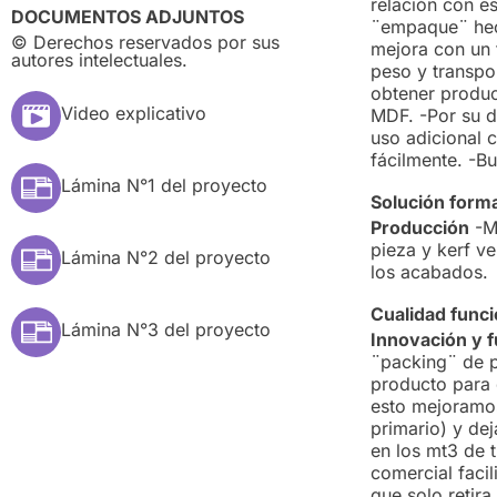
relación con e
DOCUMENTOS ADJUNTOS
¨empaque¨ hec
© Derechos reservados por sus
mejora con un 
autores intelectuales.
peso y transpo
obtener produc
Video explicativo
MDF. -Por su d
uso adicional c
fácilmente. -Bu
Lámina N°1 del proyecto
Solución form
Producción
-Ma
pieza y kerf v
Lámina N°2 del proyecto
los acabados.
Cualidad funci
Lámina N°3 del proyecto
Innovación y 
¨packing¨ de p
producto para d
esto mejoramos
primario) y de
en los mt3 de t
comercial facil
que solo retira