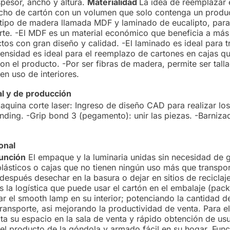
spesor, ancho y altura.
Materialidad
La idea de reemplazar 
ho de cartón con un volumen que solo contenga un produc
tipo de madera llamada MDF y laminado de eucalipto, para
rte. -El MDF es un material económico que beneficia a más 
tos con gran diseño y calidad. -El laminado es ideal para t
ensidad es ideal para el reemplazo de cartones en cajas q
on el producto. -Por ser fibras de madera, permite ser tall
en uso de interiores.
al y de producción
quina corte laser: Ingreso de diseño CAD para realizar los
ending. -Grip bond 3 (pegamento): unir las piezas. -Barniza
onal
función
El empaque y la luminaria unidas sin necesidad de 
lásticos o cajas que no tienen ningún uso más que transpor
espués desechar en la basura o dejar en sitios de reciclaje
 la logística que puede usar el cartón en el embalaje (pack
jar el smooth lamp en su interior; potenciando la cantidad 
ransporte, asi mejorando la productividad de venta. Para el
ita su espacio en la sala de venta y rápido obtención de usu
 el producto de la góndola y armado fácil en su hogar. Func