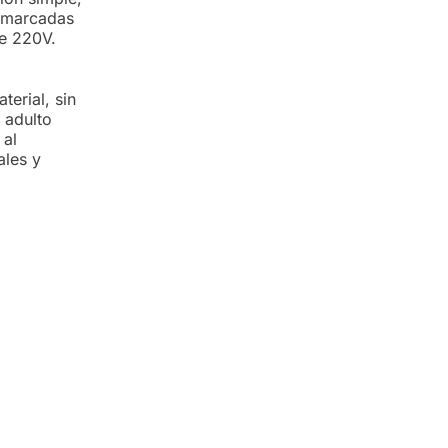
s marcadas
de 220V.
erial, sin
 adulto
 al
ales y