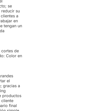
el
to; se
 reducir su
clientes a
rabajar en
ue tengan un
ada
 cortes de
do: Color en
grandes
tar el
; gracias a
ing
de productos
 cliente
ario final
ión simple,