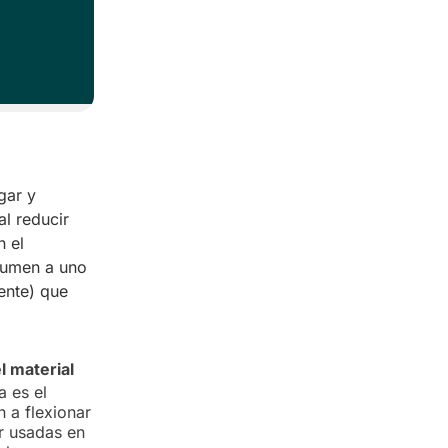
gar y
al reducir
n el
lumen a uno
iente) que
l material
 es el
 a flexionar
r usadas en