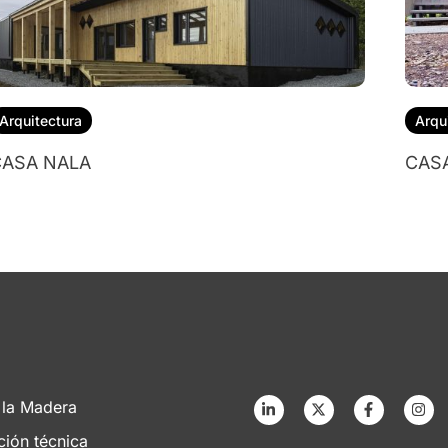
Arquitectura
Arqu
ASA NALA
CAS
 la Madera
ción técnica