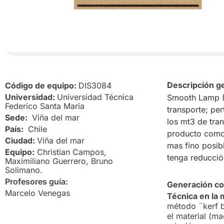
Descripción g
Código de equipo:
DIS3084
Universidad:
Universidad Técnica
Smooth Lamp (L
Federico Santa Maria
transporte; per
Sede:
Viña del mar
los mt3 de tra
País:
Chile
producto como
Ciudad:
Viña del mar
mas fino posibl
Equipo:
Christian Campos,
tenga reducció
Maximiliano Guerrero, Bruno
Solimano.
Profesores guía:
Generación con
Marcelo Venegas
Técnica en la
método ¨kerf b
el material (m