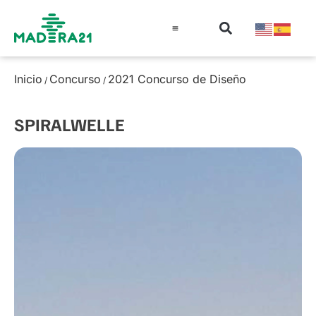
Información técnica
Educación en madera
Guía de la Madera
Inicio
Concurso
2021 Concurso de Diseño
/
/
SPIRALWELLE