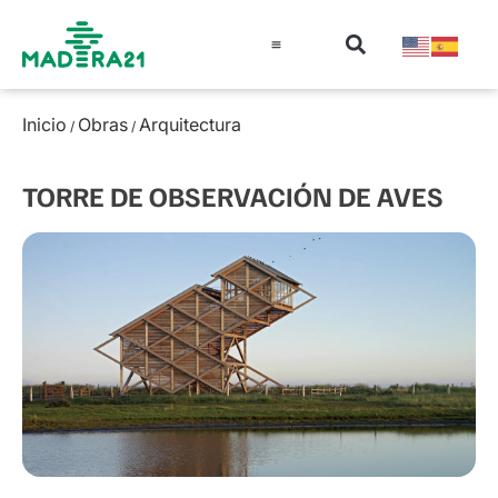
Información técnica
Educación en madera
Guía de la Madera
Inicio
Obras
Arquitectura
/
/
TORRE DE OBSERVACIÓN DE AVES