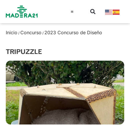
Información técnica
Educación en madera
Guía de la Madera
Inicio
Concurso
2023 Concurso de Diseño
/
/
TRIPUZZLE