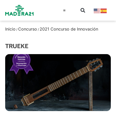
Información técnica
Educación en madera
Guía de la Madera
Inicio
Concurso
2021 Concurso de Innovación
/
/
TRUEKE