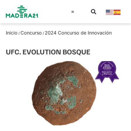
Información técnica
Educación en madera
Guía de la Madera
Inicio
Concurso
2024 Concurso de Innovación
/
/
UFC. EVOLUTION BOSQUE