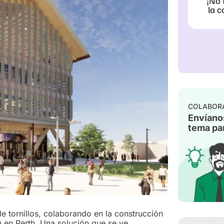
¡No 
la c
COLABOR
Envíano
tema par
de tornillos, colaborando en la construcción
 en Perth. Una solución que se ve