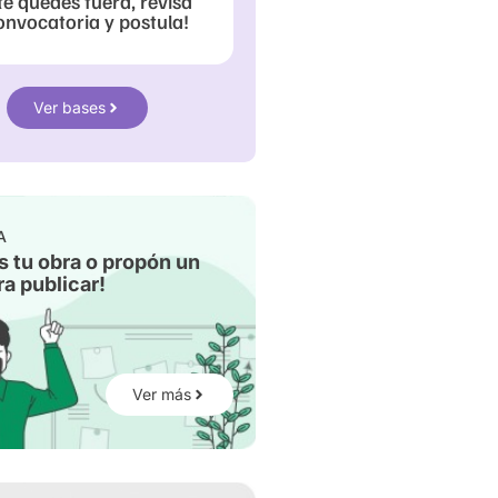
te quedes fuera, revisa
onvocatoria y postula!
Ver bases
A
s tu obra o propón un
a publicar!
Ver más