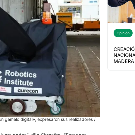
Opinión
CREACIÓ
NACIONA
MADERA 
un gemelo digital», expresaron sus realizadores
/
versidades”, dijo Shrestha. “Entonces