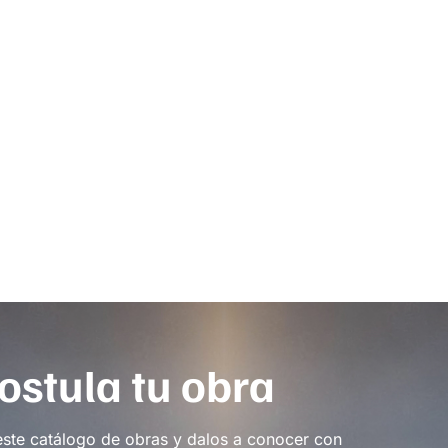
ostula tu obra
este catálogo de obras y dalos a conocer con