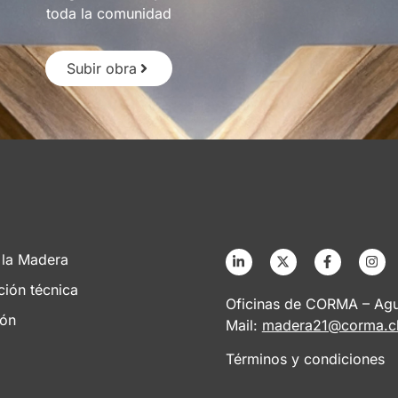
toda la comunidad
Subir obra
 la Madera
ción técnica
Oficinas de CORMA – Agus
ión
Mail:
madera21@corma.c
Términos y condiciones