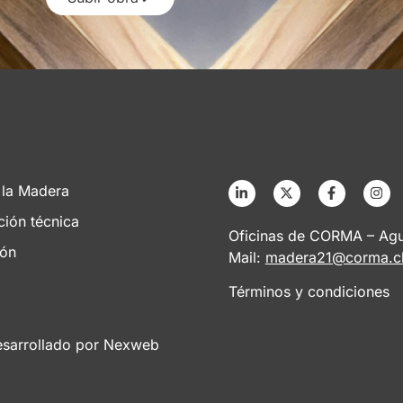
 la Madera
ción técnica
Oficinas de CORMA – Agus
ión
Mail:
madera21@corma.c
Términos y condiciones
esarrollado por
Nexweb