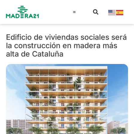
Información técnica
Educación en madera
Guía de la Madera
Edificio de viviendas sociales será
la construcción en madera más
alta de Cataluña