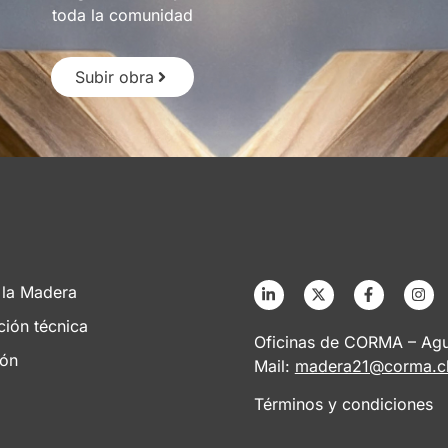
toda la comunidad
Subir obra
 la Madera
ción técnica
Oficinas de CORMA – Agus
ión
Mail:
madera21@corma.c
Términos y condiciones