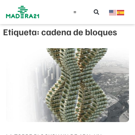
Información técnica
Educación en madera
Guía de la Madera
Etiqueta: cadena de bloques