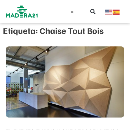
Información técnica
Educación en madera
Guía de la Madera
Etiqueta: Chaise Tout Bois