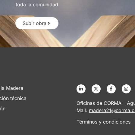
toda la comunidad
Subir obra
 la Madera
ción técnica
Oficinas de CORMA – Agus
ión
Mail:
madera21@corma.c
Términos y condiciones