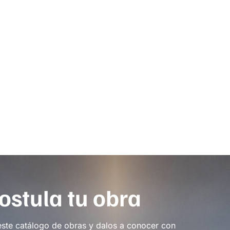
ostula tu obra
este catálogo de obras y dalos a conocer con