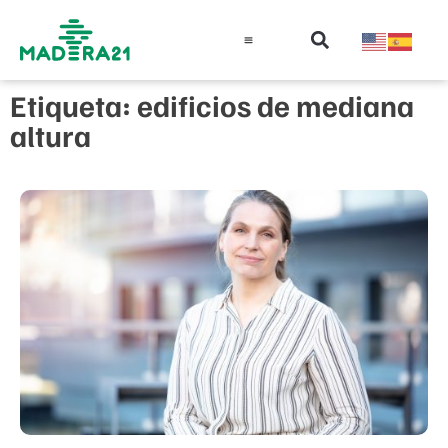
Información técnica
Educación en madera
Guía de la Madera
Etiqueta: edificios de mediana
altura