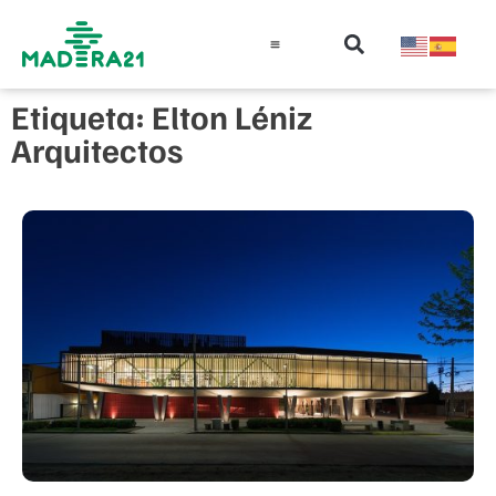
Información técnica
Educación en madera
Guía de la Madera
Etiqueta: Elton Léniz
Arquitectos