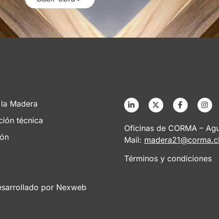
 la Madera
ción técnica
Oficinas de CORMA – Agus
ión
Mail:
madera21@corma.c
Términos y condiciones
esarrollado por
Nexweb