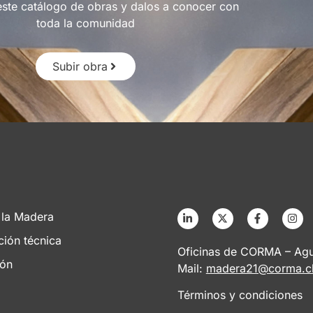
este catálogo de obras y dalos a conocer con
toda la comunidad
Subir obra
 la Madera
ción técnica
Oficinas de CORMA – Agus
ión
Mail:
madera21@corma.c
Términos y condiciones