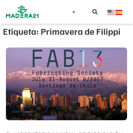
Información técnica
Educación en madera
Guía de la Madera
Etiqueta: Primavera de Filippi