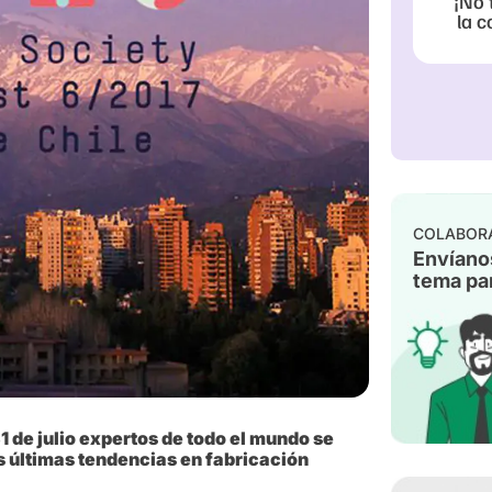
¡No 
la c
COLABOR
Envíano
tema par
31 de julio expertos de todo el mundo se
as últimas tendencias en fabricación