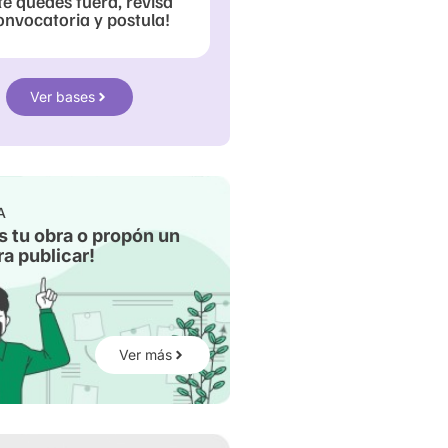
te quedes fuera, revisa
onvocatoria y postula!
Ver bases
A
s tu obra o propón un
a publicar!
Ver más