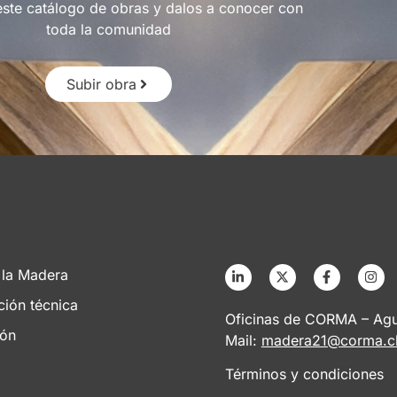
este catálogo de obras y dalos a conocer con
toda la comunidad
Subir obra
 la Madera
ción técnica
Oficinas de CORMA – Agus
ión
Mail:
madera21@corma.c
Términos y condiciones