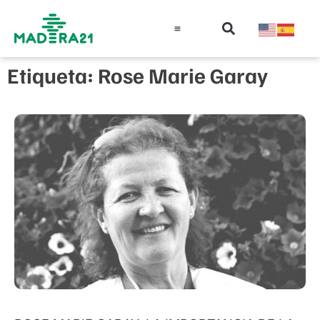
Información técnica
Educación en madera
Guía de la Madera
Etiqueta: Rose Marie Garay