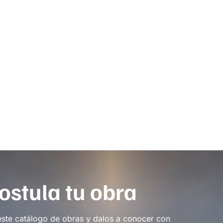
ostula tu obra
este catálogo de obras y dalos a conocer con