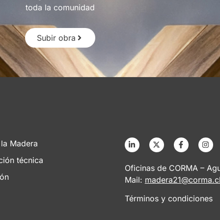
toda la comunidad
Subir obra
 la Madera
ción técnica
Oficinas de CORMA – Agus
ión
Mail:
madera21@corma.c
Términos y condiciones