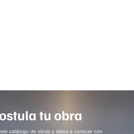
ostula tu obra
este catálogo de obras y dalos a conocer con