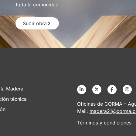
toda la comunidad
Subir obra
 la Madera
ción técnica
Oficinas de CORMA – Agus
ión
Mail:
madera21@corma.c
Términos y condiciones