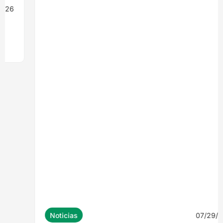
07/29/26
Noticias
CAFÉ EL ULMO: UN PROYECTO QUE
ENCONTRÓ RESPUESTA EN LA MADERA