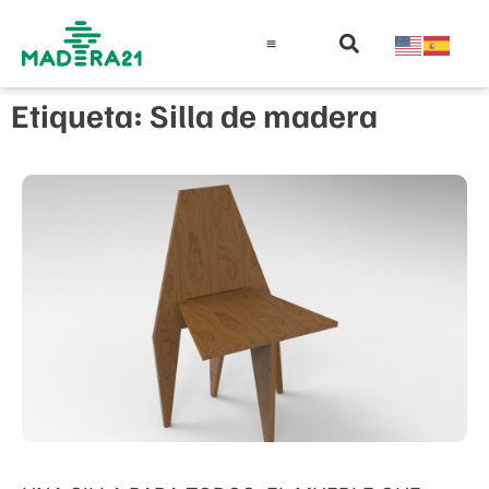
Información técnica
Educación en madera
Guía de la Madera
Etiqueta: Silla de madera