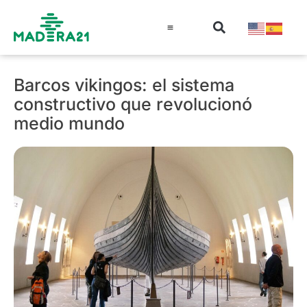
Información técnica
Educación en madera
Guía de la Madera
Barcos vikingos: el sistema
constructivo que revolucionó
medio mundo