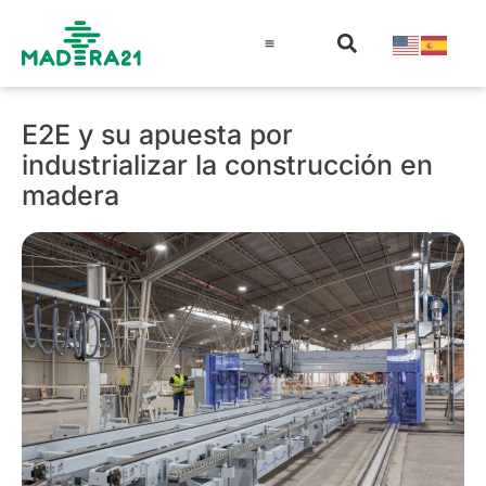
Información técnica
Educación en madera
Guía de la Madera
E2E y su apuesta por
industrializar la construcción en
madera