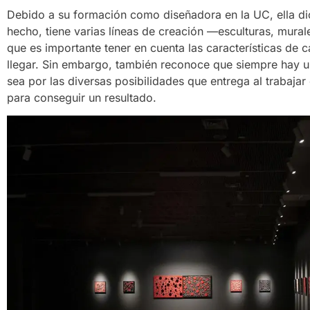
Debido a su formación como diseñadora en la UC, ella dice
hecho, tiene varias líneas de creación —esculturas, mural
que es importante tener en cuenta las características de c
llegar. Sin embargo, también reconoce que siempre hay un
sea por las diversas posibilidades que entrega al trabaja
para conseguir un resultado.