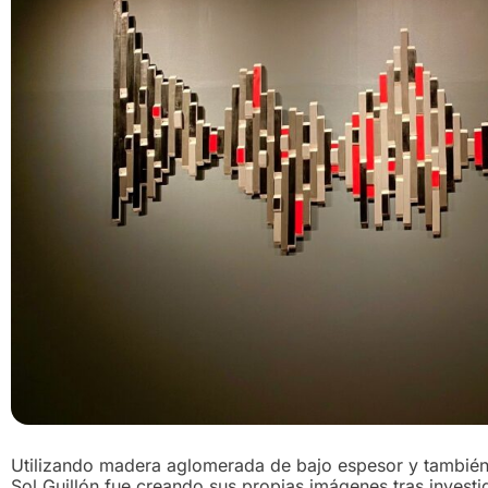
Utilizando madera aglomerada de bajo espesor y también li
Sol Guillón fue creando sus propias imágenes tras investi