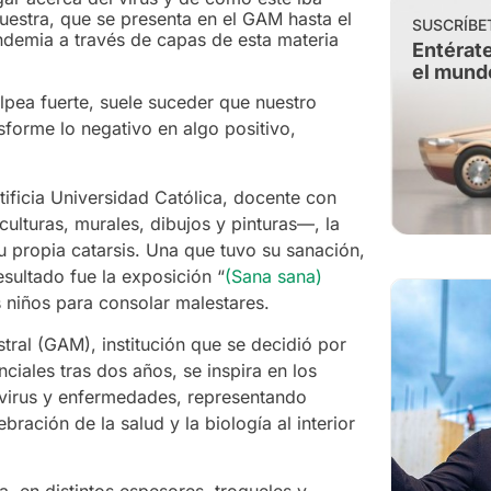
muestra, que se presenta en el GAM hasta el
SUSCRÍBE
ndemia a través de capas de esta materia
Entérate
el mund
pea fuerte, suele suceder que nuestro
forme lo negativo en algo positivo,
ificia Universidad Católica, docente con
lturas, murales, dibujos y pinturas—, la
u propia catarsis. Una que tuvo su sanación,
esultado fue la exposición “
(Sana sana)
os niños para consolar malestares.
tral (GAM), institución que se decidió por
iales tras dos años, se inspira en los
virus y enfermedades, representando
ación de la salud y la biología al interior