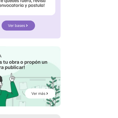
te quedes fuera, revisa
onvocatoria y postula!
Ver bases
A
s tu obra o propón un
a publicar!
Ver más