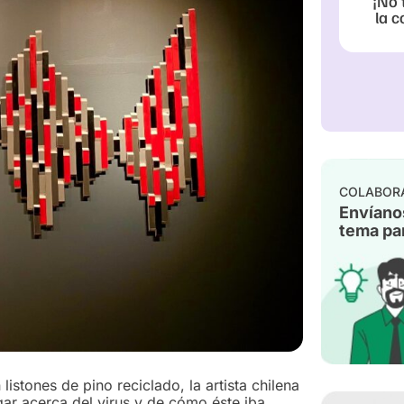
¡No 
la c
COLABOR
Envíano
tema par
stones de pino reciclado, la artista chilena
gar acerca del virus y de cómo éste iba