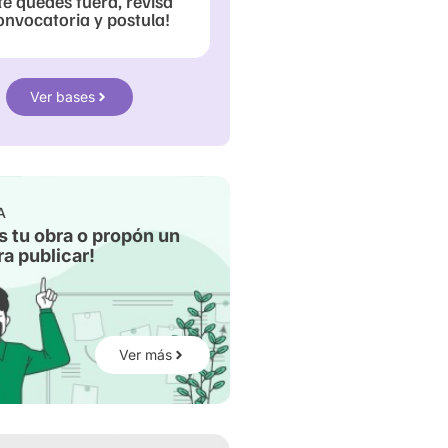
te quedes fuera, revisa
onvocatoria y postula!
Ver bases
A
s tu obra o propón un
a publicar!
Ver más