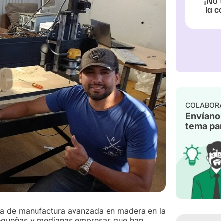
¡No 
la c
COLABOR
Envíano
tema par
cia de manufactura avanzada en madera en la
pequeñas y medianas empresas que han