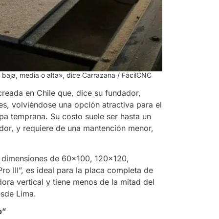
 baja, media o alta», dice Carrazana
/ FácilCNC
reada en Chile que, dice su fundador,
es, volviéndose una opción atractiva para el
pa temprana. Su costo suele ser hasta un
r, y requiere de una mantención menor,
n dimensiones de 60×100, 120×120,
 III”, es ideal para la placa completa de
ra vertical y tiene menos de la mitad del
esde Lima.
p”