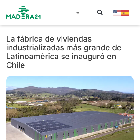
Información técnica
Educación en madera
Guía de la Madera
La fábrica de viviendas
industrializadas más grande de
Latinoamérica se inauguró en
Chile