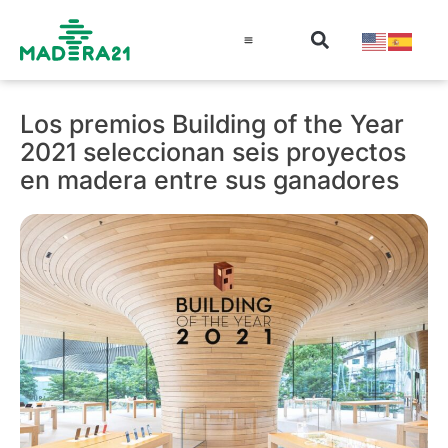
Información técnica
Educación en madera
Guía de la Madera
Los premios Building of the Year
2021 seleccionan seis proyectos
en madera entre sus ganadores