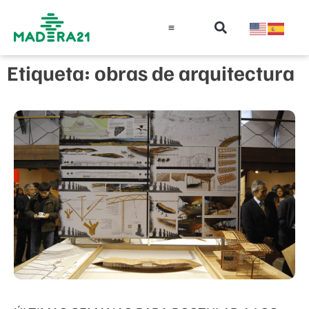
Información técnica
Educación en madera
Guía de la Madera
Etiqueta: obras de arquitectura