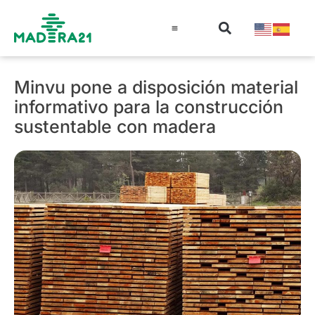
Información técnica
Educación en madera
Guía de la Madera
Minvu pone a disposición material
informativo para la construcción
sustentable con madera