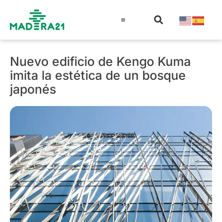
Información técnica
Educación en madera
Guía de la Madera
Nuevo edificio de Kengo Kuma
imita la estética de un bosque
japonés