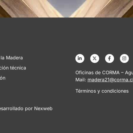
 la Madera
ción técnica
Oficinas de CORMA – Agus
ión
Mail:
madera21@corma.c
Términos y condiciones
esarrollado por
Nexweb