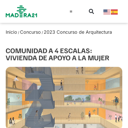
Información técnica
Educación en madera
Guía de la Madera
Inicio
Concurso
2023 Concurso de Arquitectura
/
/
COMUNIDAD A 4 ESCALAS:
VIVIENDA DE APOYO A LA MUJER