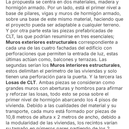
La propuesta se centra en dos materiales, madera y
hormigón armado. Por un lado, está el primer nivel a
base de pilares, vigas y muros de hormigón armado,
sobre una base de este mismo material, haciendo que
el proyecto pueda ser adaptable a cualquier terreno.
Y por otra parte esta las piezas prefabricadas de
CLT, las que podrían resumirse en tres esenciales;
Muros exteriores estructurales
correspondiente a
cada una de las cuatro fachadas del edificio con
perforaciones que permiten la entrada de luz, estas
últimas actúan como, balcones y terrazas. Las
segundas serían los
Muros interiores estructurales
,
estos delimitan el perímetro de las viviendas y solo
tienen una perforación para la puerta. Y la tercera las
Losas de CLT
. Ambas piezas se consideran como
grandes muros con aberturas y hombros para afirmar
y reforzar las losas, todo esto se posa sobre el
primer nivel de hormigón abarcando los 4 pisos de
vivienda. Debido a las cualidades del material y su
transporte, cada muro está formado por piezas de
10,8 metros de altura x 2 metros de ancho, debido a
la modularidad de las viviendas, los recintos varían
su tamaño en números pares partiendo de los 2